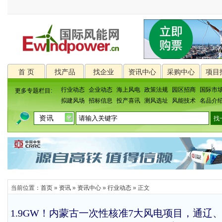
首 页
找产品
找企业
资讯中心
采购中心
项目
行业动态
企业动态
海上风电
政策法规
园区招商
国际市
更多专题栏目:
拟建风场
招标信息
投产喜讯
测风选址
风能技术
名品介
当前位置：
首页
»
资讯
»
资讯中心
»
行业动态
» 正文
1.9GW！内蒙古一次性核准7大风电项目，通辽