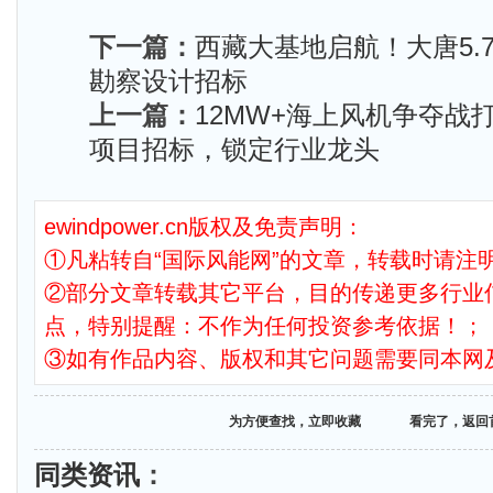
下一篇：
西藏大基地启航！大唐5.
勘察设计招标
上一篇：
12MW+海上风机争夺战打
项目招标，锁定行业龙头
ewindpower.cn版权及免责声明：
①凡粘转自“国际风能网”的文章，转载时请注明
②部分文章转载其它平台，目的传递更多行业
点，特别提醒：不作为任何投资参考依据！；
③如有作品内容、版权和其它问题需要同本网
为方便查找，立即收藏
看完了，返回
同类资讯
：