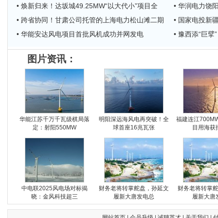
• 焕新归来！达坂城49.25MW“以大代小”项目全
• 华润电力饶
• 跨省协同！甘肃公司托管的上海电力松山滩二期
• 国家电投
• 华能安达风电项目首批风机成功并网发电
• 豫西添“巨
图片资讯：
华能江苏千万千瓦级棋局落
明阳深远海风电再突破！全
福建连江700M
定：射阳550MW
球首座16兆瓦张
目用海获
中电联2025风电场对标揭
财务老将转掌舵盘，孙延文
财务老将转掌
晓：金风科技超三
履新大唐发电总
履新大唐
网站首页
|
会员升级
|
诚聘英才
|
关于我们
|