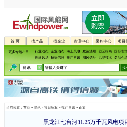
首 页
找产品
找企业
资讯中心
采购中心
项目
行业动态
企业动态
海上风电
政策法规
园区招商
国际市
更多专题栏目:
拟建风场
招标信息
投产喜讯
测风选址
风能技术
名品介
当前位置：
首页
»
资讯
»
项目招标
»
投产喜讯
» 正文
黑龙江七台河31.25万千瓦风电