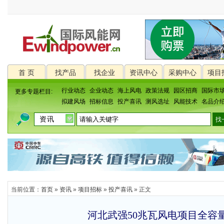
首 页
找产品
找企业
资讯中心
采购中心
项目
行业动态
企业动态
海上风电
政策法规
园区招商
国际市
更多专题栏目:
拟建风场
招标信息
投产喜讯
测风选址
风能技术
名品介
当前位置：
首页
»
资讯
»
项目招标
»
投产喜讯
» 正文
河北武强50兆瓦风电项目全容