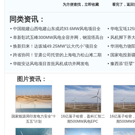
为方便查找，立即收藏
看完了，返回
同类资讯
：
• 中国能建山西电建山东成武93.6MW风电项目全
• 华电宝坻1
• 阜新彰武五峰300MW风电全容并网，钢混塔高台
• 风机脚下养
• 焕新归来！达坂城49.25MW“以大代小”项目全
• 华润电力饶
• 跨省协同！甘肃公司托管的上海电力松山滩二期
• 国家电投
• 华能安达风电项目首批风机成功并网发电
• 豫西添“巨
图片资讯：
国家能源局印发电力安全“十
16亿落子哈密，盈科汇智二
16亿落子哈密
五五”计划
期500MW风电EPC
期500MW