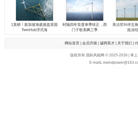
1英镑！新加坡海庭接盘英国
时隔四年首度单季转正，西
美法官叫停五
TwinHub浮式海
门子歌美飒三季
批冻
网站首页
|
会员升级
|
诚聘英才
|
关于我们
|
版权所有 国际风能网 © 2025-202
E-mailL:ewindpower@163