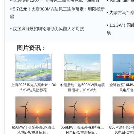
• 大唐儋州120万千瓦海风二期首吊完成，海南百
• Vattenf
• 5.7亿元！大唐300MW陆风三连单落定：明阳揽新
• 内蒙古乌兰
疆
• 1.2GW！
• 汉堡风能展招聘论坛助力风能人才对接
项
图片资讯：
上海2026风光方案出炉：34
华能启动二连500MW风电项
全球首座16M
5MW陆风指标花
目招标，10MW大
风电平台
656MW！长乐外海J区海上
656MW！长乐外海J区海上
656MW！长乐
风电EPC重新招标，
风电EPC重新招标，
风电EPC重