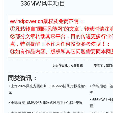
336MW风电项目
ewindpower.cn版权及免责声明：
①凡粘转自“国际风能网”的文章，转载时请注明
②部分文章转载其它平台，目的传递更多行业
点，特别提醒：不作为任何投资参考依据！；
③如有作品内容、版权和其它问题需要同本网
为方便查找，立即收藏
看完了，返回
同类资讯
：
• 上海2026风光方案出炉：345MW陆风指标花落9
• 华能启动二
家
型
• 656MW
• 全球首座16MW张力腿浮式风电平台“海油安澜
巨