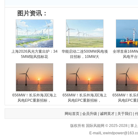
图片资讯：
上海2026风光方案出炉：34
华能启动二连500MW风电项
全球首座16M
5MW陆风指标花
目招标，10MW大
风电平台
656MW！长乐外海J区海上
656MW！长乐外海J区海上
656MW！长乐
风电EPC重新招标，
风电EPC重新招标，
风电EPC重
网站首页
|
会员升级
|
诚聘英才
|
关于我们
|
版权所有 国际风能网 © 2025-202
E-mailL:ewindpower@163