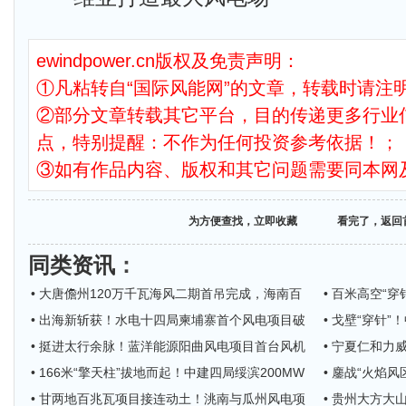
ewindpower.cn版权及免责声明：
①凡粘转自“国际风能网”的文章，转载时请注明
②部分文章转载其它平台，目的传递更多行业
点，特别提醒：不作为任何投资参考依据！；
③如有作品内容、版权和其它问题需要同本网
为方便查找，立即收藏
看完了，返回
同类资讯
：
• 大唐儋州120万千瓦海风二期首吊完成，海南百
• 百米高空“
• 出海新斩获！水电十四局柬埔寨首个风电项目破
• 戈壁“穿针
• 挺进太行余脉！蓝洋能源阳曲风电项目首台风机
• 宁夏仁和力
• 166米“擎天柱”拔地而起！中建四局绥滨200MW
• 鏖战“火焰
• 甘两地百兆瓦项目接连动土！洮南与瓜州风电项
• 贵州大方