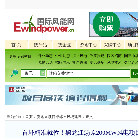
首 页
找产品
找企业
资讯中心
采购中心
项目
行业动态
企业动态
海上风电
政策法规
园区招商
国际市
更多专题栏目:
拟建风场
招标信息
投产喜讯
测风选址
风能技术
名品介
当前位置：
首页
»
资讯
»
项目招标
»
风场建设
» 正文
首环精准就位！黑龙江汤原200MW风电