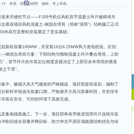
位
-05-14 来源：国际风能网 编辑：掌上风电
目迎来关键性节点——FJ09号机位风机首节混凝土环片被精准吊
志着该项目风机混凝土-钢混合塔筒（简称“混塔”）结构施工正式
60米高空及整机安装奠定了坚实基础。
装机容量100MW，共安装16台6.25MW风力发电机组。区别
土—钢混合塔筒方案：下部结构为预制混凝土环片叠合塔筒，上部
石”，首节环片的吊装定位精度直接决定了上部百余米塔筒的垂直
差之千里”。
暴集中、极端大风天气频发的严峻挑战，项目部提前谋划，编制了
据分析科学筛选吊装窗口期，严格避开大风与雷暴时段，并安排专
环吊装在安全、可控的环境下高效完成。
筑及集电线路施工。下一步，项目部将有序推进混塔环片连续吊装
力冲刺后续全容量并网目标，助力华北平原区域能源结构优化与绿