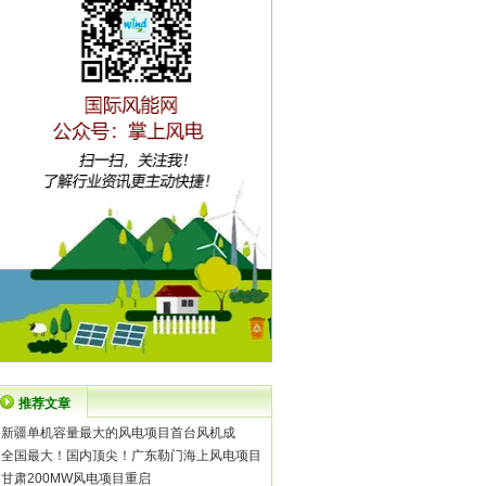
推荐文章
·
新疆单机容量最大的风电项目首台风机成
·
全国最大！国内顶尖！广东勒门海上风电项目
·
甘肃200MW风电项目重启