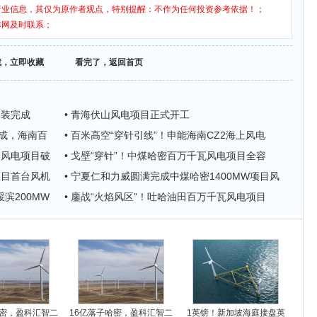
行业信息，其仅为原作者观点，特别提醒：不作为任何投资参考依据！；
本网及时联系；
找，立即收藏
看完了，返回首页
吊装完成
• 青海伏山风电项目正式开工
完成，海南百
• 百米高空“穿针引线”！申能海南CZ2海上风电
个风电项目破
• 戈壁“穿针”！中煤哈密百万千瓦风电项目全容
项目首台风机
• 宁夏仁和力威圆满完成中煤哈密1400MW项目风
绥滨200MW
• 鏖战“火焰风区”！吐哈油田百万千瓦风电项目
哈密，盈科汇智二
16亿落子哈密，盈科汇智二
1英镑！新加坡海庭接盘英