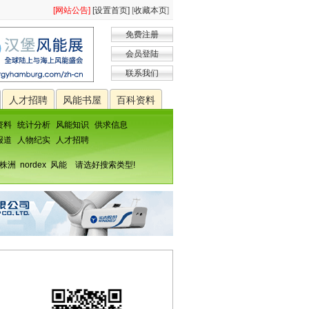
[网站公告]
[设置首页]
[
收藏本页
]
免费注册
会员登陆
联系我们
人才招聘
风能书屋
百科资料
资料
统计分析
风能知识
供求信息
报道
人物纪实
人才招聘
株洲
nordex
风能
请选好搜索类型!