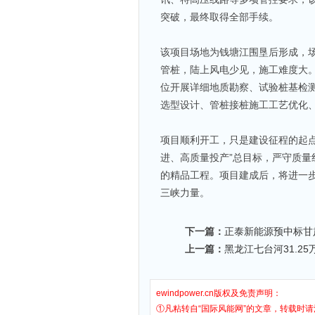
突破，最终取得全部手续。
该项目场地为钱塘江围垦后形成，场
管桩，陆上风电少见，施工难度大
位开展详细地质勘察、试验桩基检
选型设计、管桩接桩施工工艺优化
项目顺利开工，只是建设征程的起
进、高质量投产”总目标，严守质
的精品工程。项目建成后，将进一
三峡力量。
下一篇：
正泰新能源预中标甘肃
上一篇：
黑龙江七台河31.2
ewindpower.cn版权及免责声明：
①凡粘转自“国际风能网”的文章，转载时请