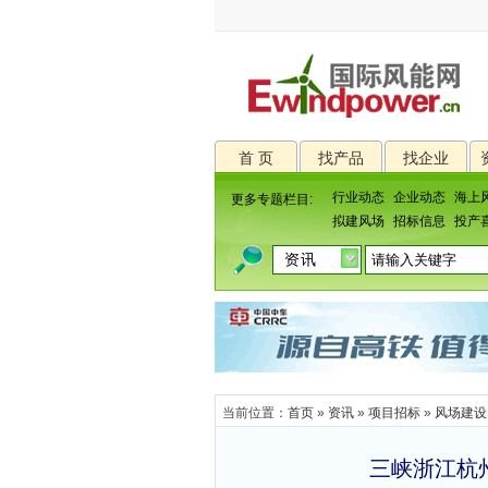
首 页
找产品
找企业
行业动态
企业动态
海上
更多专题栏目:
拟建风场
招标信息
投产
当前位置：
首页
»
资讯
»
项目招标
»
风场建设
三峡浙江杭