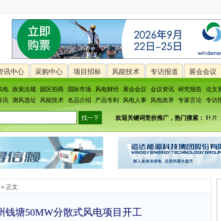
资讯中心
采购中心
项目招标
风能技术
专访报道
展会会议
风电
政策法规
园区招商
国际市场
风电财经
展会会议
会议资讯
研究报告
论文
喜讯
测风选址
风能技术
名品介绍
产品专利
风电人事
风电政界
专家言论
专访
欢迎关键词竞价推广，热门搜索：
叶片
» 正文
州钱塘50MW分散式风电项目开工