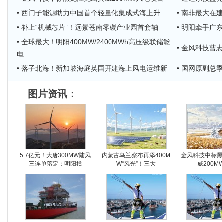
• 西门子能源助力中国首个轻量化集成式海上升
• 南非最大在
• 补上“机械芯片”！远景苍南零碳产业园首套轴
• 明阳牵手广
• 全球最大！明阳400MW/2400MWh高压级联储能
• 金风科技
电
• 落子北海！新加坡海庭英国开建海上风电运维新
• 国网原副
图片资讯：
5.7亿元！大唐300MW陆风
内蒙古乌兰察布再添400M
金风科技中标
三连单落定：明阳揽
W“风光”！三大
威200M