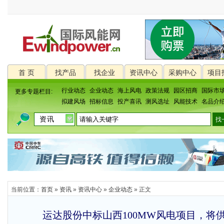
首 页
找产品
找企业
资讯中心
采购中心
项目
行业动态
企业动态
海上风电
政策法规
园区招商
国际市
更多专题栏目:
拟建风场
招标信息
投产喜讯
测风选址
风能技术
名品介
当前位置：
首页
»
资讯
»
资讯中心
»
企业动态
» 正文
运达股份中标山西100MW风电项目，将供应