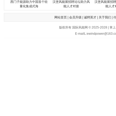
西门子能源助力中国首个轻
汉堡风能展招聘论坛助力风
汉堡风能展招
量化集成式海
能人才对接
能人才
网站首页
|
会员升级
|
诚聘英才
|
关于我们
|
版权所有 国际风能网 © 2025-202
E-mailL:ewindpower@163