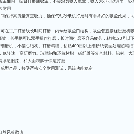
集尘桶内，贴合打磨面吸尘，不会浪费吸力流量，吸力大小可以调节，砂
久耐用
时间保持高流量真空吸力，确保气动砂纸机打磨时有非常好的吸尘效果，
，可在工厂打磨线长时间打磨，内螺纹吸尘口结构，吸尘管直接旋进磨机吸
高效，长手柄可以双手操作打磨，长时间打磨不容易疲劳，粘贴120号以
精细磨机，小偏心结构、打磨精细，粘贴400目以上细砂纸表面处理超精细
减速，低转速、高研磨力。玻璃钢和环氧树脂，碳纤维等复合材料、铝材、
装厚硬旧漆、和大面积腻子快速打磨
业成型产品，接受严格安全耐用测试，系统功能稳定
自然风冷散热