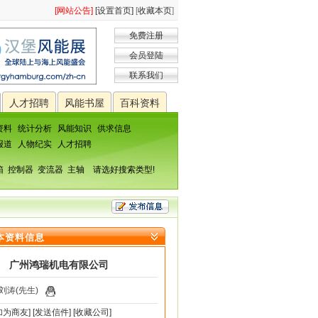
[网站公告]
[设置首页]
[
收藏本页
]
免费注册
会员登陆
联系我们
人才招聘
风能书屋
百科资料
资料
统计分析
风能知识
供求信息
报道
人物纪实
人才招聘
箱
控制器
变流器
主轴
请选好搜索类型!
本资料信息
广州鸿瑞机电有限公司
刘涛(先生)
加为商友]
[发送信件]
[收藏公司]