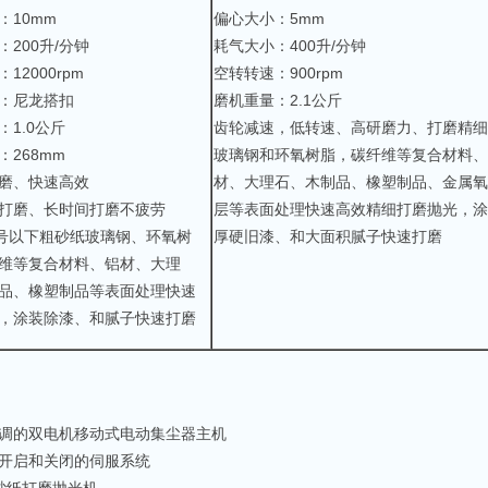
：10mm
偏心大小：5mm
：200升/分钟
耗气大小：400升/分钟
12000rpm
空转转速：900rpm
：尼龙搭扣
磨机重量：2.1公斤
：1.0公斤
齿轮减速，低转速、高研磨力、打磨精细
：268mm
玻璃钢和环氧树脂，碳纤维等复合材料、
磨、快速高效
材、大理石、木制品、橡塑制品、金属氧
打磨、长时间打磨不疲劳
层等表面处理快速高效精细打磨抛光，涂
0号以下粗砂纸玻璃钢、环氧树
厚硬旧漆、和大面积腻子快速打磨
维等复合材料、铝材、大理
品、橡塑制品等表面处理快速
，涂装除漆、和腻子快速打磨
可调的双电机移动式电动集尘器主机
机开启和关闭的伺服系统