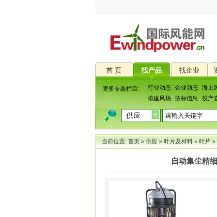
首 页
找产品
找企业
行业动态
企业动态
海上
更多专题栏目:
拟建风场
招标信息
投产
当前位置:
首页
»
供应
»
叶片及材料
»
叶片
»
自动集尘精