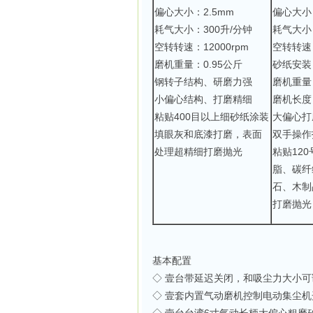
偏心大小：2.5mm
偏心大小
耗气大小：300升/分钟
耗气大小
空转转速：12000rpm
空转转速：
磨机重量：0.95公斤
砂纸安装
钢转子结构、研磨力强
磨机重量
小偏心结构、打磨精细
磨机长度
粘贴400目以上细砂纸涂装
大偏心打
填眼灰和底漆打磨，表面
双手操作
处理超精细打磨抛光
粘贴12
脂、碳纤
石、木制
打磨抛光
基本配置
◇ 壹台带延迟关闭，和吸尘力大小
◇ 壹套内置气动磨机控制电动集尘