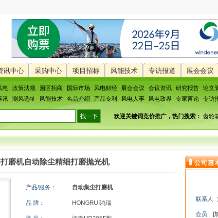
资讯中心
采购中心
项目招标
风能技术
专访报道
展会会议
风电
政策法规
园区招商
国际市场
风电财经
展会会议
会议资讯
研究报告
论文
喜讯
测风选址
风能技术
名品介绍
产品专利
风电人事
风电政界
专家言论
专访
欢迎关键词竞价推广，热门搜索：
齿轮
细打磨机自动除尘精细打磨抛光机
公司基
产品/服务：
自动集尘打磨机
联系人
品 牌：
HONGRUI鸿瑞
会员
[