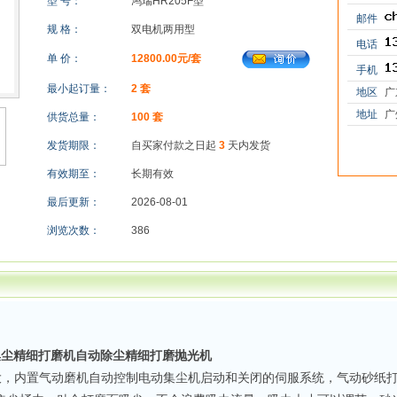
型 号：
鸿瑞HR205F型
邮件
规 格：
双电机两用型
电话
单 价：
12800.00元/套
手机
最小起订量：
2 套
地区
广
地址
广
供货总量：
100 套
发货期限：
自买家付款之日起
3
天内发货
有效期至：
长期有效
最后更新：
2026-08-01
浏览次数：
386
集尘精细打磨机自动除尘精细打磨抛光机
大，内置气动磨机自动控制电动集尘机启动和关闭的伺服系统，气动砂纸