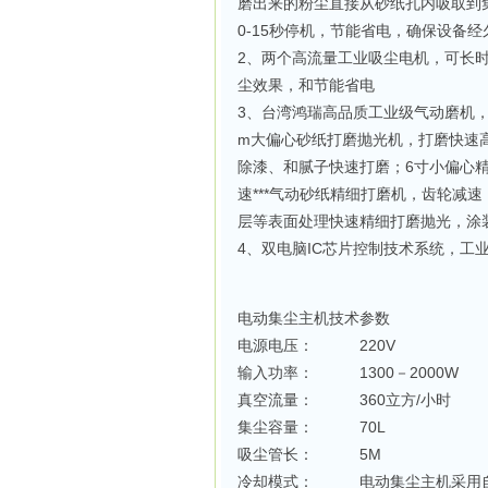
磨出来的粉尘直接从砂纸孔内吸取到
0-15秒停机，节能省电，确保设备经
2、两个高流量工业吸尘电机，可长
尘效果，和节能省电
3、台湾鸿瑞高品质工业级气动磨机
m大偏心砂纸打磨抛光机，打磨快速
除漆、和腻子快速打磨；6寸小偏心
速***气动砂纸精细打磨机，齿轮
层等表面处理快速精细打磨抛光，涂
4、双电脑IC芯片控制技术系统，工
电动集尘主机技术参数
电源电压： 220V
输入功率： 1300－2000W
真空流量： 360立方/小时
集尘容量： 70L
吸尘管长： 5M
冷却模式： 电动集尘主机采用