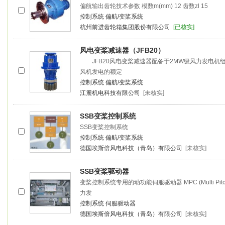
偏航输出齿轮技术参数 模数m(mm) 12 齿数zl 15
控制系统
偏航/变桨系统
杭州前进齿轮箱集团股份有限公司
[已核实]
风电
变桨
减速器（JFB20）
JFB20风电
变桨
减速器配备于2MW级风力发电机
风机发电的额定
控制系统
偏航/变桨系统
江麓机电科技有限公司
[未核实]
SSB
变桨
控制系统
SSB
变桨
控制系统
控制系统
偏航/变桨系统
德国埃斯倍风电科技（青岛）有限公司
[未核实]
SSB
变桨
驱动器
变桨
控制系统专用的动功能伺服驱动器 MPC (Multi Pitc
力发
控制系统
伺服驱动器
德国埃斯倍风电科技（青岛）有限公司
[未核实]