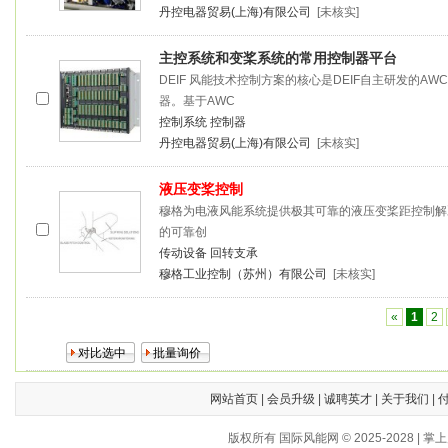
丹控电器贸易(上海)有限公司
[未核实]
主控系统和
变桨
系统的常用控制器平台
DEIF 风能技术控制方案的核心是DEIF自主研发的AWC 40
器。基于AWC
控制系统
控制器
丹控电器贸易(上海)有限公司
[未核实]
液压
变桨
控制
穆格为电液风能系统提供极其可靠的液压
变桨
距控制解
的可靠创
传动设备
回转支承
穆格工业控制（苏州）有限公司
[未核实]
«
1
2
网站首页
|
会员升级
|
诚聘英才
|
关于我们
|
版权所有 国际风能网 © 2025-202