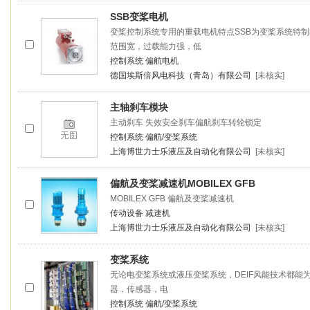
SSB
变桨
电机
变桨
控制系统专用的重载电机特点SSB为
变桨
系统特制
范围宽，过载能力强，低
控制系统
偏航电机
德国埃斯倍风电科技（青岛）有限公司
[未核实]
主轴刹车模块
主动刹车 失效安全刹车偏航刹车转轮锁定
控制系统
偏航/变桨系统
上海博世力士乐液压及自动化有限公司
[未核实]
偏航及
变桨
减速机MOBILEX GFB
MOBILEX GFB 偏航及
变桨
减速机
传动设备
减速机
上海博世力士乐液压及自动化有限公司
[未核实]
变桨
系统
无论电
变桨
系统或液压
变桨
系统，DEIF风能技术都
器，传感器，电
控制系统
偏航/变桨系统