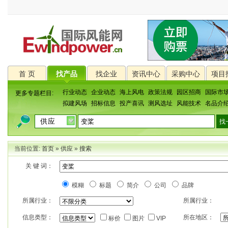
首 页
找产品
找企业
资讯中心
采购中心
项目
行业动态
企业动态
海上风电
政策法规
园区招商
国际市
更多专题栏目:
拟建风场
招标信息
投产喜讯
测风选址
风能技术
名品介
当前位置:
首页
»
供应
»
搜索
关 键 词：
模糊
标题
简介
公司
品牌
所属行业：
所属行业：
信息类型：
所在地区：
标价
图片
VIP