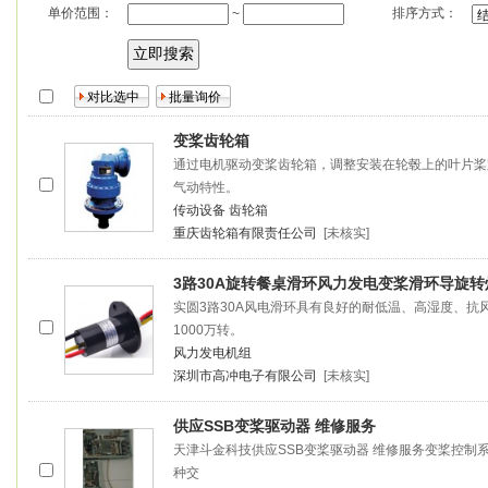
单价范围：
排序方式：
~
变桨
齿轮箱
通过电机驱动
变桨
齿轮箱，调整安装在轮毂上的叶片桨
气动特性。
传动设备
齿轮箱
重庆齿轮箱有限责任公司
[未核实]
3路30A旋转餐桌滑环风力发电
变桨
滑环导旋转
实圆3路30A风电滑环具有良好的耐低温、高湿度、
1000万转。
风力发电机组
深圳市高冲电子有限公司
[未核实]
供应SSB
变桨
驱动器 维修服务
天津斗金科技供应SSB
变桨
驱动器 维修服务
变桨
控制系统
种交