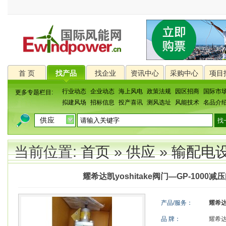
首 页
找产品
找企业
资讯中心
采购中心
项目
行业动态
企业动态
海上风电
政策法规
园区招商
国际市
更多专题栏目:
拟建风场
招标信息
投产喜讯
测风选址
风能技术
名品介
当前位置:
首页
»
供应
»
输配电
耀希达凯yoshitake阀门—GP-1000减
产品/服务：
耀希达
品 牌：
耀希