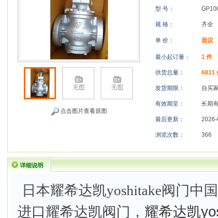
型 号：
GP10
规 格：
齐全
单 价：
面议
最小起订量：
1 件
供货总量：
6811
发货期限：
自买
有效期至：
长期
点击图片查看原图
最后更新：
2026-
浏览次数：
366
详细说明
日本耀希达凯yoshitake阀
耀希达凯yos
进口耀希达凯阀门，