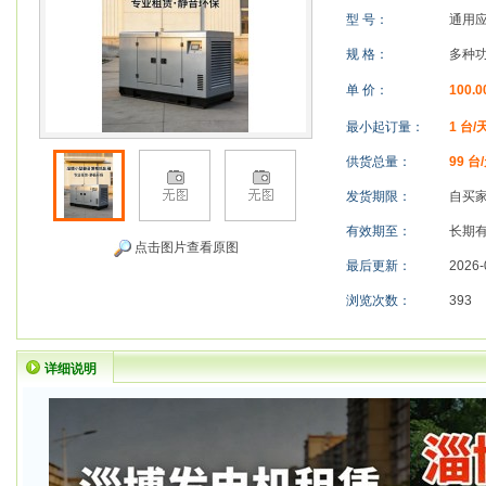
型 号：
通用
规 格：
多种功
单 价：
100.
最小起订量：
1 台/
供货总量：
99 台
发货期限：
自买
有效期至：
长期
点击图片查看原图
最后更新：
2026-
浏览次数：
393
详细说明