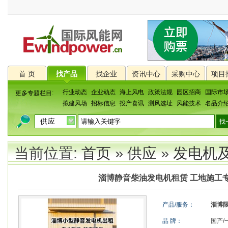
首 页
找产品
找企业
资讯中心
采购中心
项目
行业动态
企业动态
海上风电
政策法规
园区招商
国际市
更多专题栏目:
拟建风场
招标信息
投产喜讯
测风选址
风能技术
名品介
当前位置:
首页
»
供应
»
发电机
淄博静音柴油发电机租赁 工地施工
产品/服务：
淄博
品 牌：
国产/