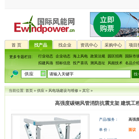
首 页
找产品
找企业
资讯中心
采购中心
项目
行业动态
企业动态
海上风电
政策法规
园区招商
国际市
更多专题栏目:
拟建风场
招标信息
投产喜讯
测风选址
风能技术
名品介
当前位置:
首页
»
供应
»
风电场建设与维修
»
其它
»
高强度碳钢风管消防抗震支架 建筑工
产品/服务：
高强
单 价：
面议