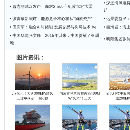
• 深远海风电
• 曹志刚武汉发声：面对2.5亿千瓦后市场“大蛋
起
• 张雷最新演讲：能源竞争核心将从“物质资产”
• 远景娄益民
• 田庆军：融合AI与储能 发展交易与构网技术 构
• 秦海岩：
• 中国华能张文峰：2015年以来，中国贡献了亚洲
• 明阳集团
地
图片资讯：
5.7亿元！大唐300MW陆风
内蒙古乌兰察布再添400M
金风科技中标
三连单落定：明阳揽
W“风光”！三大
威200M