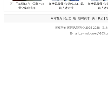
西门子能源助力中国首个轻
汉堡风能展招聘论坛助力风
汉堡风能展招
量化集成式海
能人才对接
能人才
网站首页
|
会员升级
|
诚聘英才
|
关于我们
|
版权所有 国际风能网 © 2025-202
E-mailL:ewindpower@163