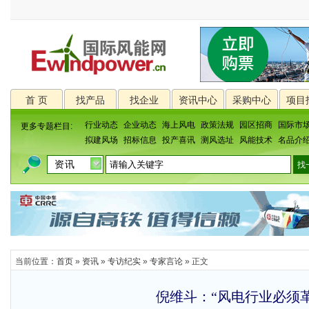
首 页
找产品
找企业
资讯中心
采购中心
项目
行业动态
企业动态
海上风电
政策法规
园区招商
国际市
更多专题栏目:
拟建风场
招标信息
投产喜讯
测风选址
风能技术
名品介
当前位置：
首页
»
资讯
»
专访纪实
»
专家言论
» 正文
倪维斗：“风电行业必须革