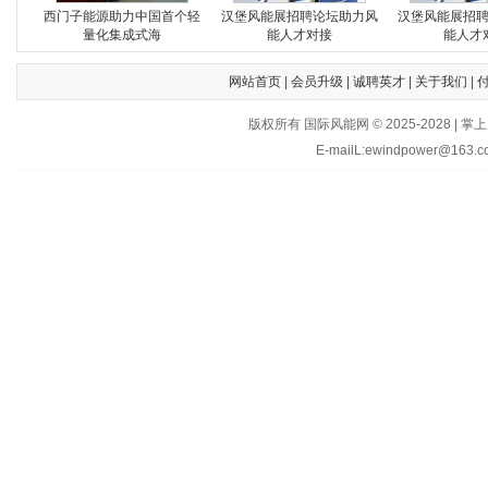
西门子能源助力中国首个轻
汉堡风能展招聘论坛助力风
汉堡风能展招
量化集成式海
能人才对接
能人才
网站首页
|
会员升级
|
诚聘英才
|
关于我们
|
版权所有 国际风能网 © 2025-202
E-mailL:ewindpower@163