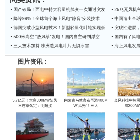
• 国产破局！西电中特大容量机舱变一次通过突发
• 25兆瓦风
• 降噪99%！全球首个海上风电“静音”安装技术
• 中国造出全
• 德国突破小型风电技术！新型轻量化叶轮实现低
• 突破性进展，
• 500米高空 “放风筝”发电！国内自主研制浮空
• 国内有了风
• 三大技术加持 株洲造风电叶片无惧冰雪
• 海上风电发
图片资讯：
5.7亿元！大唐300MW陆风
内蒙古乌兰察布再添400M
金风科技中标
三连单落定：明阳揽
W“风光”！三大
威200M