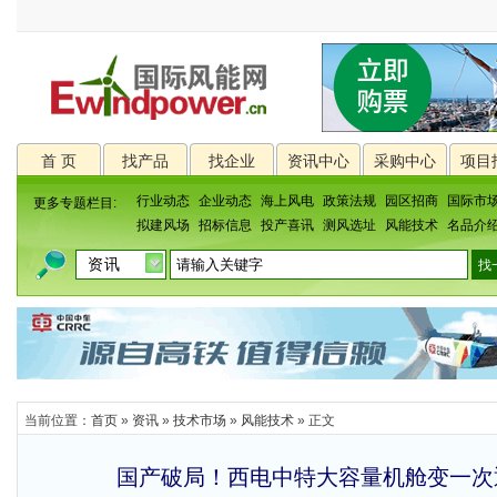
首 页
找产品
找企业
资讯中心
采购中心
项目
行业动态
企业动态
海上风电
政策法规
园区招商
国际市
更多专题栏目:
拟建风场
招标信息
投产喜讯
测风选址
风能技术
名品介
当前位置：
首页
»
资讯
»
技术市场
»
风能技术
» 正文
国产破局！西电中特大容量机舱变一次