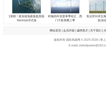
1英镑！新加坡海庭接盘英国
时隔四年首度单季转正，西
美法官叫停五
TwinHub浮式海
门子歌美飒三季
批冻
网站首页
|
会员升级
|
诚聘英才
|
关于我们
|
版权所有 国际风能网 © 2025-202
E-mailL:ewindpower@163