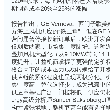
020年以来，海上风机价格已大幅跳涨4
期制造成本20%至25%的涨幅。
报告指出，GE Vernova、西门子
方海上风机供应的“铁三角”，但在GE V
营问题暂停接收新订单后，欧洲开发
仅剩后两家，市场集中度陡增。这种
叠加风机大型化（从9-10MW转向14-
度提升，让整机商掌握了更强的定价
格合同下的成本压力成功转嫁给了开
供应链的紧张程度也呈现两极分化。
集中度高、替代选择少，成为瓶颈中
供应商基础广泛、门槛较低，供应仍相对灵
ergy高级分析师Sander Baksjober
构性紧张境地，整机商甚至能有选择