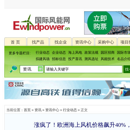
首 页
找产品
找企业
资讯中心
采购中心
项目
行业动态
企业动态
海上风电
政策法规
园区招商
国际市
更多专题栏目:
拟建风场
招标信息
投产喜讯
测风选址
风能技术
名品介
当前位置：
首页
»
资讯
»
资讯中心
»
行业动态
» 正文
涨疯了！欧洲海上风机价格飙升40%