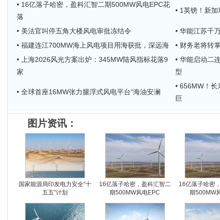
• 16亿落子哈密，盈科汇智二期500MW风电EPC花
• 1英镑！新
落
• 美法官叫停五角大楼风电审批冻结令
• 华能江苏千
• 福建连江700MW海上风电项目用海获批，深远海
• 财务老将
• 上海2026风光方案出炉：345MW陆风指标花落9
• 华能启动二
家
型
• 656MW
• 全球首座16MW张力腿浮式风电平台“海油安澜
巨
图片资讯：
国家能源局印发电力安全“十
16亿落子哈密，盈科汇智二
16亿落子哈密
五五”计划
期500MW风电EPC
期500MW