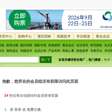
资讯中心
采购中心
项目招标
风能技术
专访报道
展会会议
风电
政策法规
园区招商
国际市场
风电财经
展会会议
会议资讯
研究报告
论文
喜讯
测风选址
风能技术
名品介绍
产品专利
风电人事
风电政界
专家言论
专访
欢迎关键词竞价推广，热门搜索：
叶片
抱歉，您所在的会员组没有权限访问此页面
24
秒后将自动跳转到
会员登录页面
1、请
登录
或
免费注册
。