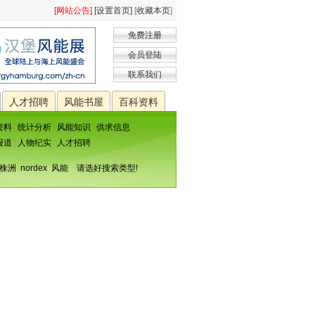
[网站公告]
[设置首页]
[
收藏本页
]
免费注册
会员登陆
联系我们
人才招聘
风能书屋
百科资料
资料
统计分析
风能知识
供求信息
报道
人物纪实
人才招聘
株洲
nordex
风能
请选好搜索类型!