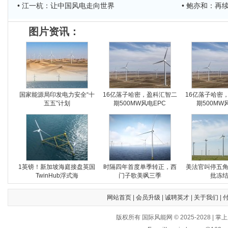
• 江一杭：让中国风电走向世界
• 鲍亦和：再
图片资讯：
国家能源局印发电力安全“十
16亿落子哈密，盈科汇智二
16亿落子哈密
五五”计划
期500MW风电EPC
期500MW
1英镑！新加坡海庭接盘英国
时隔四年首度单季转正，西
美法官叫停五
TwinHub浮式海
门子歌美飒三季
批冻
网站首页
|
会员升级
|
诚聘英才
|
关于我们
|
版权所有 国际风能网 © 2025-202