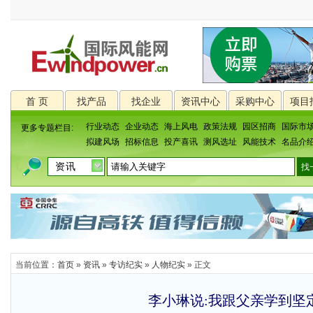
首 页
找产品
找企业
资讯中心
采购中心
项目
行业动态
企业动态
海上风电
政策法规
园区招商
国际市
更多专题栏目:
拟建风场
招标信息
投产喜讯
测风选址
风能技术
名品介
当前位置：
首页
»
资讯
»
专访纪实
»
人物纪实
» 正文
李小琳说:我跟父亲学到坚