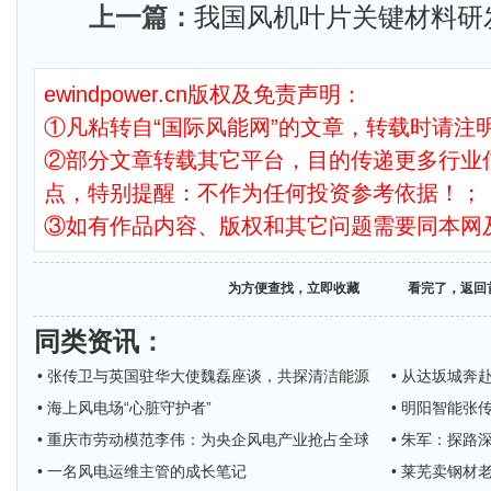
上一篇：
我国风机叶片关键材料研
ewindpower.cn版权及免责声明：
①凡粘转自“国际风能网”的文章，转载时请注明
②部分文章转载其它平台，目的传递更多行业
点，特别提醒：不作为任何投资参考依据！；
③如有作品内容、版权和其它问题需要同本网
为方便查找，立即收藏
看完了，返回
同类资讯
：
• 张传卫与英国驻华大使魏磊座谈，共探清洁能源
• 从达坂城奔
• 海上风电场“心脏守护者”
• 明阳智能张
• 重庆市劳动模范李伟：为央企风电产业抢占全球
• 朱军：探路
• 一名风电运维主管的成长笔记
• 莱芜卖钢材