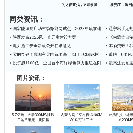
为方便查找，立即收藏
看完了，返回
同类资讯
：
• 国家能源局启动村镇微能网试点，2028年底前建
• 辽宁出手
• 陕西发布2026风、光开发建设方案
• 《内蒙古
• 电力施工安全新规公开征求意见
• 零的突破！
• 零的突破！我国主导的首项海上风电IEC国际标
• 重磅！6项
• 投资超1100亿！全国首个海洋绿色算力枢纽在阳
• 最高法发布
图片资讯：
5.7亿元！大唐300MW陆风
内蒙古乌兰察布再添400M
金风科技中标
三连单落定：明阳揽
W“风光”！三大
威200M