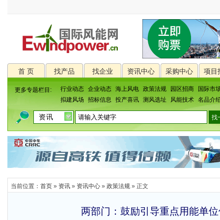
首 页
找产品
找企业
资讯中心
采购中心
项目
行业动态
企业动态
海上风电
政策法规
园区招商
国际市
更多专题栏目:
拟建风场
招标信息
投产喜讯
测风选址
风能技术
名品介
当前位置：
首页
»
资讯
»
资讯中心
»
政策法规
» 正文
两部门：鼓励引导重点用能单位