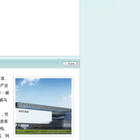
研发、
产业
称：威
威马
。
术，凭
质客
电、
飒、阿