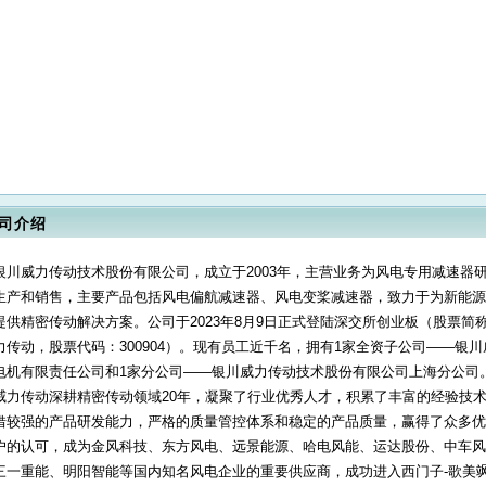
司介绍
银川威力传动技术股份有限公司，成立于2003年，主营业务为风电专用减速器
生产和销售，主要产品包括风电偏航减速器、风电变桨减速器，致力于为新能源
提供精密传动解决方案。公司于2023年8月9日正式登陆深交所创业板（股票简
力传动，股票代码：300904）。现有员工近千名，拥有1家全资子公司——银川
电机有限责任公司和1家分公司——银川威力传动技术股份有限公司上海分公司
威力传动深耕精密传动领域20年，凝聚了行业优秀人才，积累了丰富的经验技
借较强的产品研发能力，严格的质量管控体系和稳定的产品质量，赢得了众多优
户的认可，成为金风科技、东方风电、远景能源、哈电风能、运达股份、中车风
三一重能、明阳智能等国内知名风电企业的重要供应商，成功进入西门子-歌美