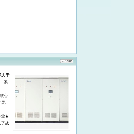
致力于
，累
核心
发展。
专业专
立了战