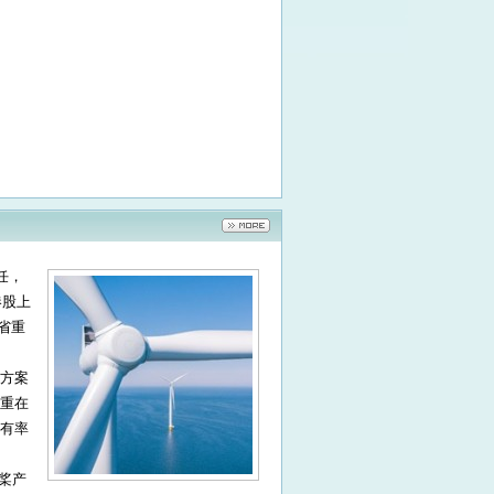
任，
港股上
苏省重
方案
重在
有率
变桨产