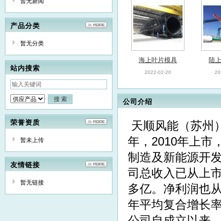
暂无新闻
产品分类
暂无分类
海上叶片模具
陆
站内搜索
2022-02-20
20
公司介绍
荣誉资质
天顺风能（苏州）
年，2010年上
暂未上传
风电塔筒
制造及新能源开发
2022-02-20
友情链接
司总收入已从上市
暂无链接
多亿。净利润也从
年平均复合增长率
公司自成立以来