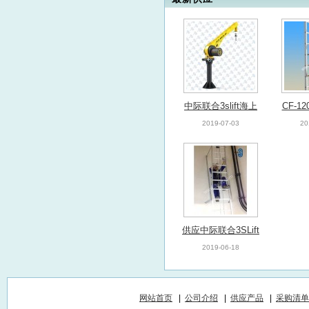
中际联合3slift海上
CF-1
平台吊机 船舶起重
一种新
2019-07-03
20
机 微型吊机
风机
供应中际联合3SLift
智能助爬器 塔筒助
2019-06-18
爬器 辅助爬升设备
网站首页
|
公司介绍
|
供应产品
|
采购清单