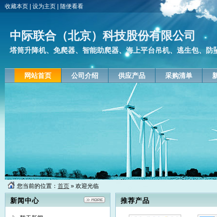
收藏本页
|
设为主页
|
随便看看
中际联合（北京）科技股份有限公司
塔筒升降机、免爬器、智能助爬器、海上平台吊机、逃生包、防
网站首页
公司介绍
供应产品
采购清单
中际联合3slift海上
CF-1
平台吊机 船舶起重
一种新
2019-07-03
20
机 微型吊机
风机
您当前的位置：
首页
» 欢迎光临
供应中际联合3SLift
新闻中心
推荐产品
智能助爬器 塔筒助
2019-06-18
爬器 辅助爬升设备