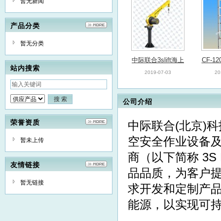
暂无新闻
产品分类
暂无分类
中际联合3slift海上
CF-1
站内搜索
平台吊机 船舶起重
一种新
2019-07-03
20
机 微型吊机
风机
公司介绍
荣誉资质
中际联合(北京)
空安全作业设备
暂未上传
供应中际联合3SLift
商（以下简称 3S L
智能助爬器 塔筒助
2019-06-18
友情链接
品品质，为客户
爬器 辅助爬升设备
暂无链接
求开发和定制产
能源，以实现可