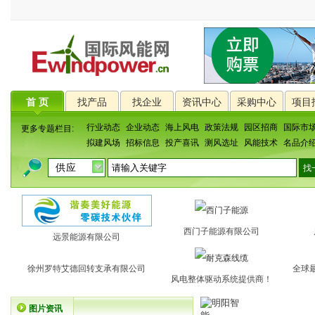
首 页
找产品
找企业
资讯中心
采购中心
项目
行业动态
企业动态
海上风电
政策法规
园区招商
国际市
更多专题栏目:
拟建风场
招标信息
投产喜讯
测风选址
风能技术
名品介
西门子能源有限公司
远景能源有限公司
徐州罗特艾德回转支承有限公司
全球
风电整体驱动系统提供商！
图片资讯