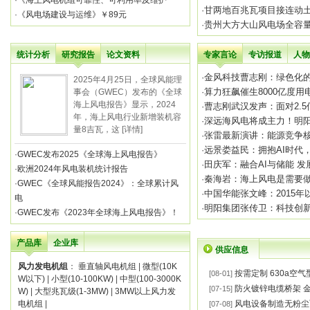
·
《海上风电机组可靠性、可利用率及维护
·
甘两地百兆瓦项目接连动
·
《风电场建设与运维》￥89元
·
贵州大方大山风电场全容
统计分析
研究报告
论文资料
专家言论
专访报道
人物
·
金风科技曹志刚：绿色化
2025年4月25日，全球风能理
·
算力狂飙催生8000亿度用
事会（GWEC）发布的《全球
海上风电报告》显示，2024
·
曹志刚武汉发声：面对2.5
年，海上风电行业新增装机容
·
深远海风电将成主力！明阳
量8吉瓦，这
[详情]
·
张雷最新演讲：能源竞争核
·
远景娄益民：拥抱AI时代，
·
GWEC发布2025《全球海上风电报告》
·
田庆军：融合AI与储能 
·
欧洲2024年风电装机统计报告
·
秦海岩：海上风电是需要
·
GWEC《全球风能报告2024》：全球累计风
·
中国华能张文峰：2015年
电
·
明阳集团张传卫：科技创
·
GWEC发布《2023年全球海上风电报告》！
产品库
企业库
供应信息
风力发电机组
：
垂直轴风电机组
|
微型(10K
按需定制 630a空
[08-01]
W以下)
|
小型(10-100KW)
|
中型(100-3000K
防火镀锌电缆桥架 
稳定
[07-15]
W)
|
大型兆瓦级(1-3MW)
|
3MW以上风力发
电机组
|
风电设备制造无粉尘
[07-08]