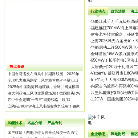
行业动态
政策法规
海上
·
华能江苏千万千瓦级棋局落
·
福建连江700MW海上风
·
财务老将转掌舵盘，孙延
·
上海2026风光方案出炉：
·
华能启动二连500MW风电
·
全球首座16MW张力腿浮式
·
656MW！长乐外海J区海
热点资讯
·
大唐儋州120万千瓦海风
·
Vattenfall斩获丹麦1
·
中国台湾省发布海风中长期路线图，2039年
·
5.7亿元！大唐300MW
·
全球电力格局剧变：风光核首度占半壁江山
·
内蒙古乌兰察布再添400M
·
2025年中国陆海风电狂飙，全球并网规模再
·
汉堡风能展招聘论坛助力
·
澳大利亚海上风电遭遇退场潮！德国巨头RW
·
1.2GW！国能集团2026
·
四中全会定调“十五五”能源战略：以“双
·
立陶宛700MW海上风电招标意外流标！独家
风能技术
名品介绍
产品专利
·
国产破局！西电中特大容量机舱变一次通过
企业动态
风电财经
园区