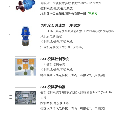
偏航输出齿轮技术参数 模数m(mm) 12 齿数zl 15
控制系统
偏航/变桨系统
杭州前进齿轮箱集团股份有限公司
[已核实]
风电
变桨
减速器（JFB20）
JFB20风电
变桨
减速器配备于2MW级风力发电机
风机发电的额定
控制系统
偏航/变桨系统
江麓机电科技有限公司
[未核实]
SSB
变桨
控制系统
SSB
变桨
控制系统
控制系统
偏航/变桨系统
德国埃斯倍风电科技（青岛）有限公司
[未核实]
SSB
变桨
驱动器
变桨
控制系统专用的动功能伺服驱动器 MPC (Multi Pitc
力发
控制系统
伺服驱动器
德国埃斯倍风电科技（青岛）有限公司
[未核实]