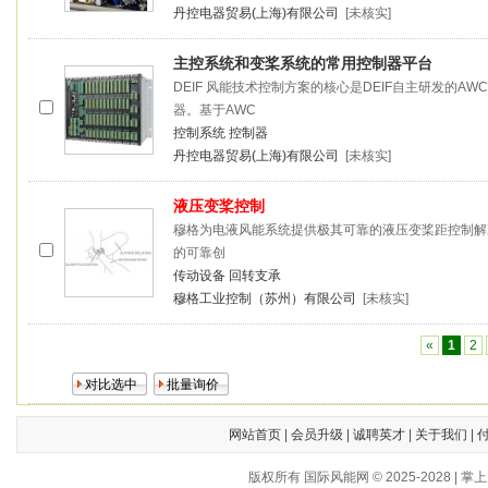
丹控电器贸易(上海)有限公司
[未核实]
主控系统和
变桨
系统的常用控制器平台
DEIF 风能技术控制方案的核心是DEIF自主研发的AWC 40
器。基于AWC
控制系统
控制器
丹控电器贸易(上海)有限公司
[未核实]
液压
变桨
控制
穆格为电液风能系统提供极其可靠的液压
变桨
距控制解
的可靠创
传动设备
回转支承
穆格工业控制（苏州）有限公司
[未核实]
«
1
2
网站首页
|
会员升级
|
诚聘英才
|
关于我们
|
版权所有 国际风能网 © 2025-202