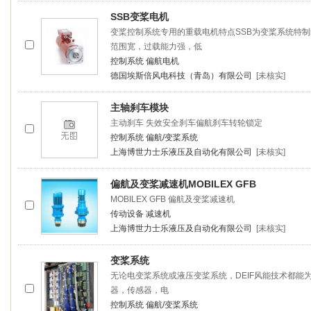
SSB
变桨
电机
变桨
控制系统专用的重载电机特点SSB为
变桨
系统特制
范围宽，过载能力强，低
控制系统
偏航电机
德国埃斯倍风电科技（青岛）有限公司
[未核实]
主轴刹车模块
主动刹车 失效安全刹车偏航刹车转轮锁定
控制系统
偏航/变桨系统
上海博世力士乐液压及自动化有限公司
[未核实]
偏航及
变桨
减速机MOBILEX GFB
MOBILEX GFB 偏航及
变桨
减速机
传动设备
减速机
上海博世力士乐液压及自动化有限公司
[未核实]
变桨
系统
无论电
变桨
系统或液压
变桨
系统，DEIF风能技术都
器，传感器，电
控制系统
偏航/变桨系统