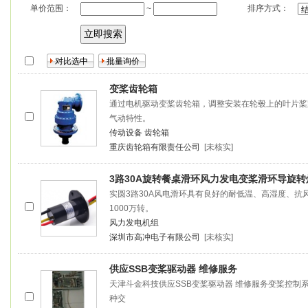
单价范围：
排序方式：
~
变桨
齿轮箱
通过电机驱动
变桨
齿轮箱，调整安装在轮毂上的叶片桨
气动特性。
传动设备
齿轮箱
重庆齿轮箱有限责任公司
[未核实]
3路30A旋转餐桌滑环风力发电
变桨
滑环导旋转
实圆3路30A风电滑环具有良好的耐低温、高湿度、
1000万转。
风力发电机组
深圳市高冲电子有限公司
[未核实]
供应SSB
变桨
驱动器 维修服务
天津斗金科技供应SSB
变桨
驱动器 维修服务
变桨
控制系统
种交