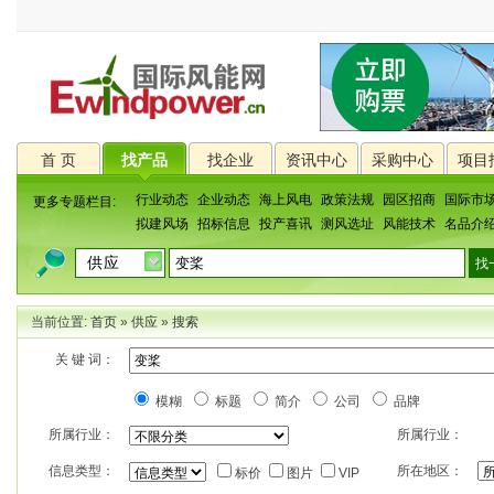
首 页
找产品
找企业
资讯中心
采购中心
项目
行业动态
企业动态
海上风电
政策法规
园区招商
国际市
更多专题栏目:
拟建风场
招标信息
投产喜讯
测风选址
风能技术
名品介
当前位置:
首页
»
供应
»
搜索
关 键 词：
模糊
标题
简介
公司
品牌
所属行业：
所属行业：
信息类型：
所在地区：
标价
图片
VIP