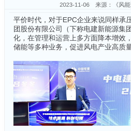
2023-11-06 来源：《风
平价时代，对于EPC企业来说同样承
团股份有限公司（下称电建新能源集团
化，在管理和运营上多方面降本增效
储能等多种业务，促进风电产业高质