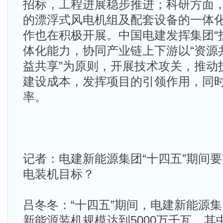
招标，工程进展稳步推进；科研方面
的漂浮式风电机组及配套设备的一体
作也在积极开展。中国电建发挥集团“
体化能力，协同产业链上下游以“资源
益共享”为原则，开展技术攻关，推动
建设成本，发挥项目的引领作用，同
率。
记者：电建新能源集团“十四五”期间
电装机目标？
吕冬冬：“十四五”期间，电建新能源
新能源装机规模达到5000万千瓦。其