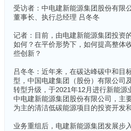
受访者：中电建新能源集团股份有限
董事长、执行总经理 吕冬冬
记者：目前，由电建新能源集团投资
如何？在平价形势下，如何提高整体
些创新？
吕冬冬：近年来，在碳达峰碳中和目
型，中国电建集团（股份）有限公司
转型升级，于2021年12月进行新能
中电建新能源集团股份有限公司，主
为主的清洁低碳能源项目的投资开发
业务重组后，电建新能源集团发展步入