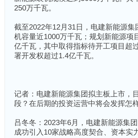
250万千瓦。
截至2022年12月31日，电建新能源
机容量近1000万千瓦；规划新能源项目
亿千瓦，其中取得指标待开工项目超过
署开发权超过1.4亿千瓦。
记者：电建新能源集团拟主板上市，
段？在后期的投资运营中将会发挥怎
吕冬冬：2023年6月，电建新能源集
成功引入10家战略高度契合、资本实