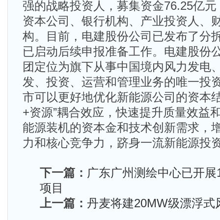
强的战略投资人，募集资金76.25亿
资本公司、银行机构、产业投资人、
构。目前，电建股份公司已发布了分
已启动后续申报准备工作。电建股份
团定位为旗下从事中国境内风力发电
发、投资、运营和管理业务的唯一投
市可以更好地优化新能源公司的资本结
+资源”耦合效应，快速提升质量效益
能源装机的资本金和技术创新需求，
力和核心竞争力，跻身一流新能源投
下一篇：
广东广州测绘中心已开展
项目
上一篇：
丹麦将建20MW级漂浮式