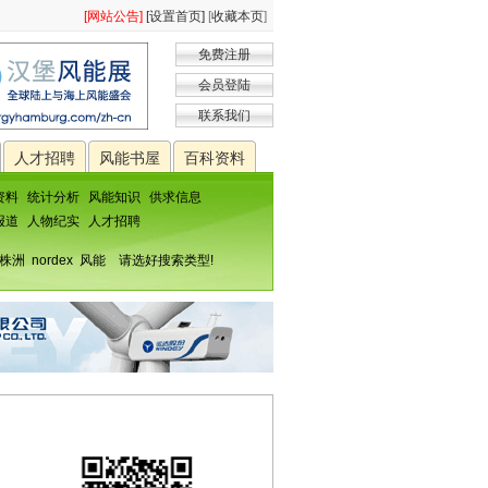
[网站公告]
[设置首页]
[
收藏本页
]
免费注册
会员登陆
联系我们
人才招聘
风能书屋
百科资料
资料
统计分析
风能知识
供求信息
报道
人物纪实
人才招聘
株洲
nordex
风能
请选好搜索类型!