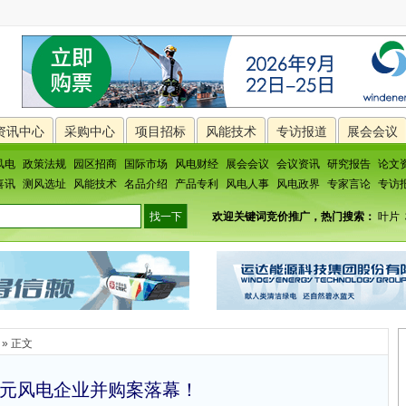
资讯中心
采购中心
项目招标
风能技术
专访报道
展会会议
风电
政策法规
园区招商
国际市场
风电财经
展会会议
会议资讯
研究报告
论文
喜讯
测风选址
风能技术
名品介绍
产品专利
风电人事
风电政界
专家言论
专访
欢迎关键词竞价推广，热门搜索：
叶片
» 正文
亿元风电企业并购案落幕！