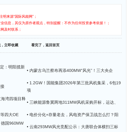
注明来源“国际风能网”；
行业信息，其仅为原作者观点，特别提醒：不作为任何投资参考依据！；
本网及时联系；
找，立即收藏
看完了，返回首页
单落定：明阳揽新
• 内蒙古乌兰察布再添400MW“风光”！三大央企
• 1.2GW！国能集团2026年第三批风机集采，6包19
对接
项
尾红海湾四项目释
• 三峡能源鲁冀两地311MW风机采购开标，运达、
x等四大OE
• 电价分化+存量老去，风电资产保卫战怎么打？阳
德国960MW
• 云南293MW风光竞配公示：大唐联合体横扫三标