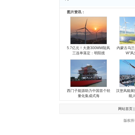
图片资讯：
5.7亿元！大唐300MW陆风
内蒙古乌兰
三连单落定：明阳揽
W“风
西门子能源助力中国首个轻
汉堡风能展
量化集成式海
能
网站首页
版权所