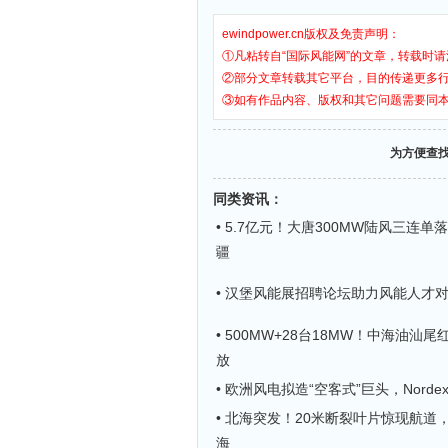
ewindpower.cn版权及免责声明：
①凡粘转自“国际风能网”的文章，转载时请
②部分文章转载其它平台，目的传递更多
③如有作品内容、版权和其它问题需要同
为方便查
同类资讯
：
• 5.7亿元！大唐300MW陆风三连
疆
• 汉堡风能展招聘论坛助力风能人才
• 500MW+28台18MW！中海油汕
放
• 欧洲风电拟造“空客式”巨头，Norde
• 北海突发！20米断裂叶片惊现航道，
海