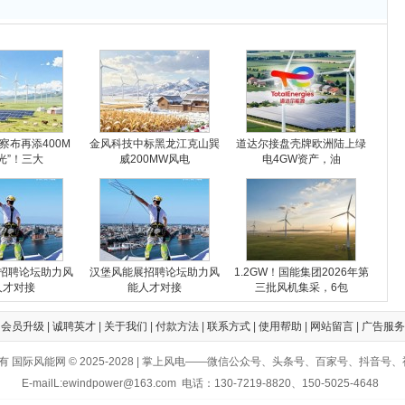
察布再添400M
金风科技中标黑龙江克山巽
道达尔接盘壳牌欧洲陆上绿
光”！三大
威200MW风电
电4GW资产，油
招聘论坛助力风
汉堡风能展招聘论坛助力风
1.2GW！国能集团2026年第
人才对接
能人才对接
三批风机集采，6包
|
会员升级
|
诚聘英才
|
关于我们
|
付款方法
|
联系方式
|
使用帮助
|
网站留言
|
广告服务
有 国际风能网 © 2025-2028 | 掌上风电——微信公众号、头条号、百家号、抖音号
E-mailL:ewindpower@163.com 电话：130-7219-8820、150-5025-4648