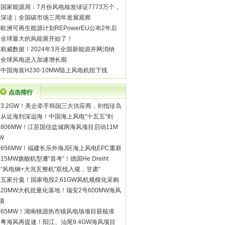
·
国家能源局：7月份风电核发绿证7773万个，
·
深读｜全国碳市场三周年发展观察
·
欧洲可再生能源计划REPowerEU公布2年后
·
全球最大的风能展开始了！
·
权威数据！2024年3月全国新能源并网消纳
·
全球风电进入加速增长期
·
中国海装H230-10MW陆上风电机组下线
点击排行
·
3.2GW！美企牵手韩国三大供应商，剑指珍岛
·
从近海到深远海！中国海上风电"十五五"剑
·
806MW！江苏国信盐城两海风项目启动11M
W
·
656MW！福建长乐外海J区海上风电EPC重新
·
15MW旗舰机型遭“首考”！德国He Dreiht
·
“风电钢+大兆瓦整机”双线入规，甘肃“
·
五家分羹！国家电投2.61GW风机规模化采购
·
20MW大机批量化落地！瑞安2号600MW海风
项
·
65MW！湖南桃源热市镇风电场项目获核准
·
粤海风再提速！阳江、汕尾9.4GW海风项目