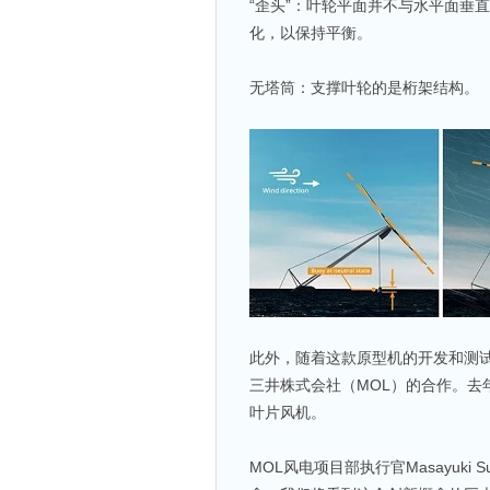
“歪头”：叶轮平面并不与水平面垂
化，以保持平衡。
无塔筒：支撑叶轮的是桁架结构。
此外，随着这款原型机的开发和测试取
三井株式会社（MOL）的合作。去
叶片风机。
MOL风电项目部执行官Masayuki 