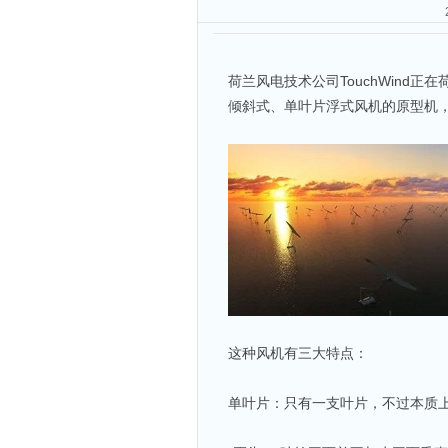
荷兰风电技术公司TouchWind正在荷兰F
倾斜式、单叶片浮式风机的原型机
这种风机有三大特点：
单叶片：只有一支叶片，不过本质