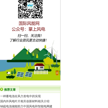
推荐文章
·
一种蓄电池在风力发电中的实现
·
国内外风电叶片相关创新材料相关介绍
·
钠硫电池储能助力中国风电和智能电网建