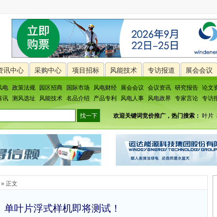
资讯中心
采购中心
项目招标
风能技术
专访报道
展会会议
风电
政策法规
园区招商
国际市场
风电财经
展会会议
会议资讯
研究报告
论文
喜讯
测风选址
风能技术
名品介绍
产品专利
风电人事
风电政界
专家言论
专访
欢迎关键词竞价推广，热门搜索：
叶片
» 正文
、单叶片浮式样机即将测试！