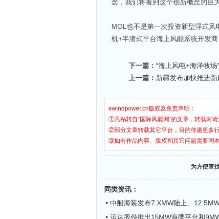
念，我们将看到这个创新概念的巨
MOL也不是第一次投资新型浮式风电了，此
机+半潜式平台海上风能系统开发商
下一篇：
“海上风电+海洋牧场
上一篇：
新疆发布加快推进新
ewindpower.cn版权及免责声明：
①凡粘转自“国际风能网”的文章，转载时请
②部分文章转载其它平台，目的传递更多
③如有作品内容、版权和其它问题需要同
为方便查
同类资讯
：
• 中船海装发布7.XMW陆上、12.5
• 运达股份推出15MW海鹰平台和9