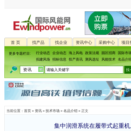
首 页
找产品
找企业
资讯中心
采购中心
项目
行业动态
企业动态
海上风电
政策法规
园区招商
国际市
更多专题栏目:
拟建风场
招标信息
投产喜讯
测风选址
风能技术
名品介
当前位置：
首页
»
资讯
»
技术市场
»
名品介绍
» 正文
集中润滑系统在履带式起重机