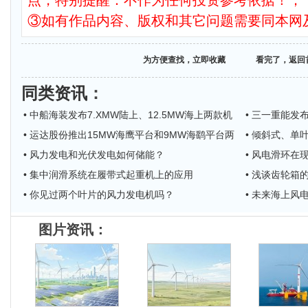
点，特别提醒：不作为任何投资参考依据！；
③如有作品内容、版权和其它问题需要同本网
为方便查找，立即收藏
看完了，返回
同类资讯
：
• 中船海装发布7.XMW陆上、12.5MW海上两款机
• 三一重能发
• 运达股份推出15MW海鹰平台和9MW海鹞平台两
• 倾斜式、单
• 风力发电和光伏发电如何储能？
• 风电滑环
• 集中润滑系统在履带式起重机上的应用
• 浅谈齿轮箱的
• 你见过两个叶片的风力发电机吗？
• 未来海上风
图片资讯：