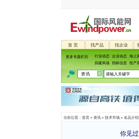
首 页
找产品
找企业
行业动态
企业动态
海上
更多专题栏目:
拟建风场
招标信息
投产
当前位置：
首页
»
资讯
»
技术市场
»
名品介绍
你见过