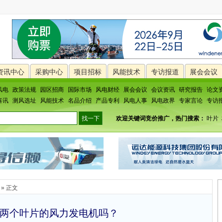
资讯中心
采购中心
项目招标
风能技术
专访报道
展会会议
风电
政策法规
园区招商
国际市场
风电财经
展会会议
会议资讯
研究报告
论文
喜讯
测风选址
风能技术
名品介绍
产品专利
风电人事
风电政界
专家言论
专访
欢迎关键词竞价推广，热门搜索：
叶片
» 正文
两个叶片的风力发电机吗？