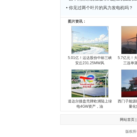
• 你见过两个叶片的风力发电机吗？
图片资讯：
5.01亿！运达股份中标三峡
5.7亿元！
安丘231.25MW风
三连单
道达尔接盘壳牌欧洲陆上绿
西门子能源
电4GW资产，油
量化
网站首页
版权所