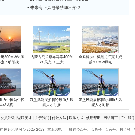
• 未来海上风电最缺哪种船？
大唐300MW陆风
内蒙古乌兰察布再添400M
金风科技中标黑龙江克山巽
落定：明阳揽
W“风光”！三大
威200MW风电
助力中国首个轻
汉堡风能展招聘论坛助力风
汉堡风能展招聘论坛助力风
集成式海
能人才对接
能人才对接
|
会员升级
|
诚聘英才
|
关于我们
|
付款方法
|
联系方式
|
使用帮助
|
网站留言
|
广告服务
有 国际风能网 © 2025-2028 | 掌上风电——微信公众号、头条号、百家号、抖音号