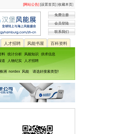
[网站公告]
[设置首页]
[
收藏本页
]
免费注册
会员登陆
联系我们
人才招聘
风能书屋
百科资料
资料
统计分析
风能知识
供求信息
报道
人物纪实
人才招聘
株洲
nordex
风能
请选好搜索类型!