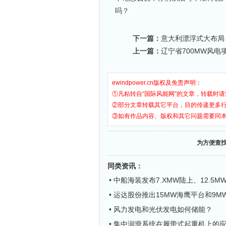
吗？
下一篇：
意大利漂浮式大布局
上一篇：
辽宁省700MW风电
ewindpower.cn版权及免责声明：
①凡粘转自“国际风能网”的文章，转载时请
②部分文章转载其它平台，目的传递更多
③如有作品内容、版权和其它问题需要同
为方便查
同类资讯
：
• 中船海装发布7.XMW陆上、12.5
• 运达股份推出15MW海鹰平台和9
• 风力发电和光伏发电如何储能？
• 集中润滑系统在履带式起重机上的