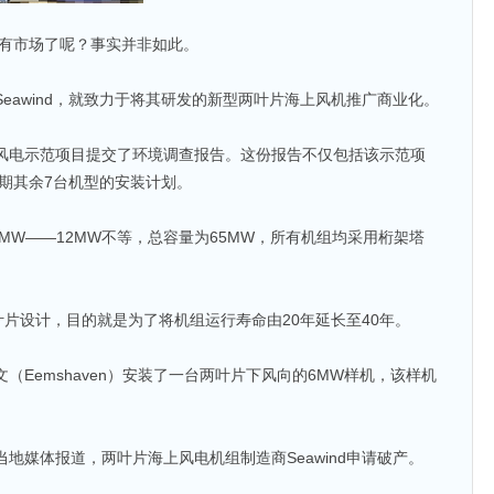
没有市场了呢？事实并非如此。
Seawind，就致力于将其研发的新型两叶片海上风机推广商业化。
上风电示范项目提交了环境调查报告。这份报告不仅包括该示范项
期其余7台机型的安装计划。
MW——12MW不等，总容量为65MW，所有机组均采用桁架塔
。
片设计，目的就是为了将机组运行寿命由20年延长至40年。
文（Eemshaven）安装了一台两叶片下风向的6MW样机，该样机
当地媒体报道，两叶片海上风电机组制造商Seawind申请破产。