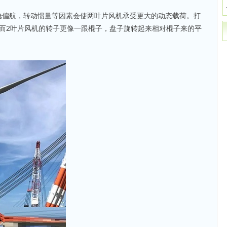
舱偏航，转动惯量等因素会使两叶片风机承受更大的动态载荷。打
而2叶片风机的转子更像一跟棍子，盘子旋转起来相对棍子来的平