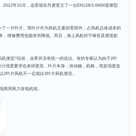
。2012年10月，远景就在丹麦竖立了一台EN128/3.6MW直驱型
少了一片叶片。而叶片作为风机主要的零部件，占风机总体成本的
成本，维修费用也能有所降低。而且，海上风机对于噪音及视觉影
风机便宜?目前，业界并没有统一的说法。有的专家认为由于2叶
设计强度要求也来得更高，叶片本身，传动轴，机舱，塔架强度造
以2叶片风机不一定就比3叶片风机便宜。
海陆两用风力发电机组。