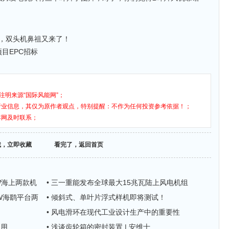
，双头机鼻祖又来了！
项目EPC招标
注明来源“国际风能网”；
行业信息，其仅为原作者观点，特别提醒：不作为任何投资参考依据！；
本网及时联系；
找，立即收藏
看完了，返回首页
MW海上两款机
• 三一重能发布全球最大15兆瓦陆上风电机组
MW海鹞平台两
• 倾斜式、单叶片浮式样机即将测试！
• 风电滑环在现代工业设计生产中的重要性
应用
• 浅谈齿轮箱的密封装置 | 安维士