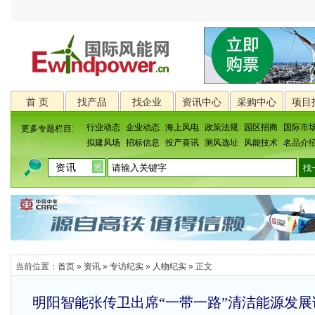
首 页
找产品
找企业
资讯中心
采购中心
项目
行业动态
企业动态
海上风电
政策法规
园区招商
国际市
更多专题栏目:
拟建风场
招标信息
投产喜讯
测风选址
风能技术
名品介
当前位置：
首页
»
资讯
»
专访纪实
»
人物纪实
» 正文
明阳智能张传卫出席“一带一路”清洁能源发