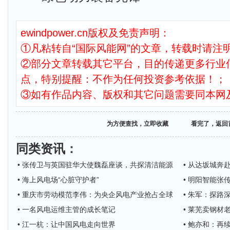
ewindpower.cn版权及免责声明：
①凡粘转自“国际风能网”的文章，转载时请注明
②部分文章转载其它平台，目的传递更多行业
点，特别提醒：不作为任何投资参考依据！；
③如有作品内容、版权和其它问题需要同本网
为方便查找，立即收藏
看完了，返回
同类资讯
：
• 张传卫与英国驻华大使魏磊座谈，共探清洁能源
• 从达坂城奔
• 海上风电场“心脏守护者”
• 明阳智能张
• 重庆市劳动模范李伟：为央企风电产业抢占全球
• 朱军：探路
• 一名风电运维主管的成长笔记
• 莱芜卖钢材
• 江一杭：让中国风电走向世界
• 鲍亦和：再