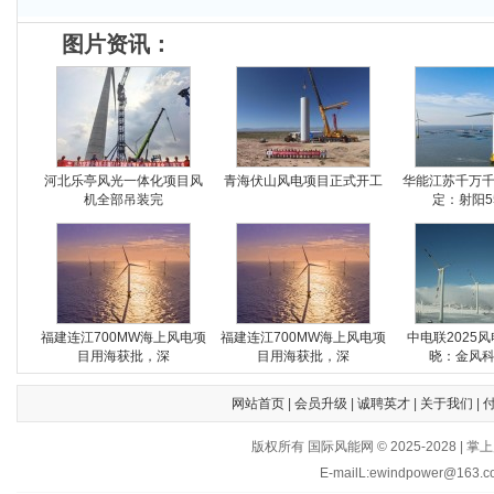
图片资讯：
河北乐亭风光一体化项目风
青海伏山风电项目正式开工
华能江苏千万
机全部吊装完
定：射阳5
福建连江700MW海上风电项
福建连江700MW海上风电项
中电联2025
目用海获批，深
目用海获批，深
晓：金风
网站首页
|
会员升级
|
诚聘英才
|
关于我们
|
版权所有 国际风能网 © 2025-202
E-mailL:ewindpower@163