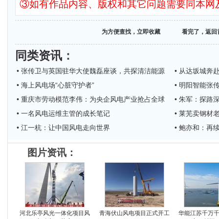
③如有作品内容、版权和其它问题需要同本网
为方便查找，立即收藏
看完了，返回
同类资讯
：
• 张传卫与英国驻华大使魏磊座谈，共探清洁能源
• 从达坂城奔
• 海上风电场“心脏守护者”
• 明阳智能张
• 重庆市劳动模范李伟：为央企风电产业抢占全球
• 朱军：探路
• 一名风电运维主管的成长笔记
• 莱芜卖钢材
• 江一杭：让中国风电走向世界
• 鲍亦和：再
图片资讯：
河北乐亭风光一体化项目风
青海伏山风电项目正式开工
华能江苏千万