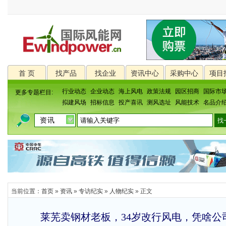
首 页
找产品
找企业
资讯中心
采购中心
项目
行业动态
企业动态
海上风电
政策法规
园区招商
国际市
更多专题栏目:
拟建风场
招标信息
投产喜讯
测风选址
风能技术
名品介
当前位置：
首页
»
资讯
»
专访纪实
»
人物纪实
» 正文
莱芜卖钢材老板，34岁改行风电，凭啥公司