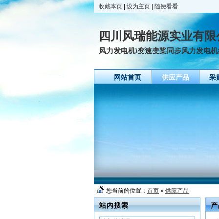
收藏本页
|
设为主页
|
随便看看
四川风瑞能源实业有限
风力发电机\变速变桨同步风力发电机
网站首页
供应产品
采
您当前的位置：
首页
»
供应产品
站内搜索
产