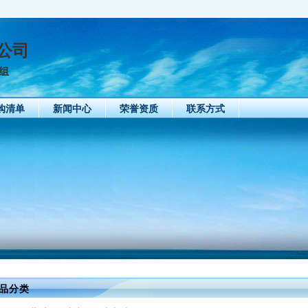
公司
组
购清单
新闻中心
荣誉资质
联系方式
品分类