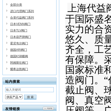
上海代益
全部分类
进口代理阀门系列
于国际盛名
合资代益阀门系列
日本VENN阀门
实力的合
日本TLV阀门
悠久、质
日本葫芦牌阀门
霍尼韦尔阀门
齐全，工
德国ARI阀门
有保障。
德国KSB蝶阀
阿姆斯壮阀门
国家标准
耀希达凯阀门
造阀门。“
站内搜索
截止阀、
阀、真空
压阀等。
友情链接